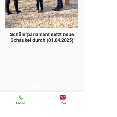
Schülerparlament setzt neue
Schaukel durch (01.04.2025)
Contacto
Teléfono:
05221 61414
Dirección de correo electrónico:
Phone
Email
sekretariat@125659.nrw.schule