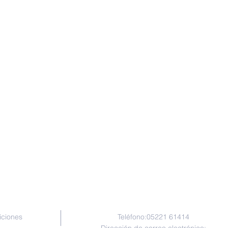
Contacto
iciones
Teléfono:
05221 61414