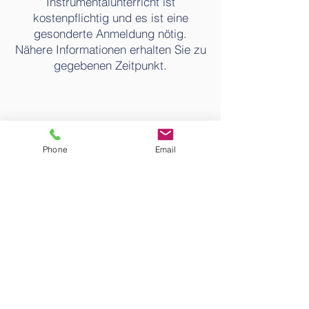
Instrumentalunterricht ist
kostenpflichtig und es ist eine
gesonderte Anmeldung nötig.
Nähere Informationen erhalten Sie zu
gegebenen Zeitpunkt.
Phone
Email
Contacter
Téléphone fixe:
05221 61414
Adresse e-mail :
sekretariat@125659.nrw.schule
adresse