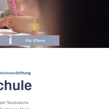
Für Eltern
chule
ekt "Musikalische