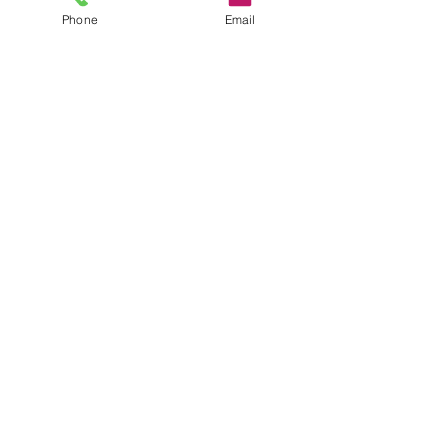
Phone
Email
Fördervereine
Kontakt
Tel.:
05221 61414
E-Mail-Adresse:
sekretariat@125659.nrw.schule
Adresse
Alter Kirchweg 11
32120 Hiddenhausen