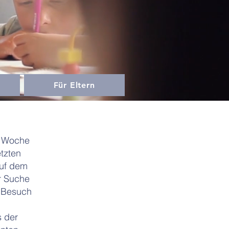
Für Eltern
e Woche
etzten
uf dem
r Suche
u Besuch
 der