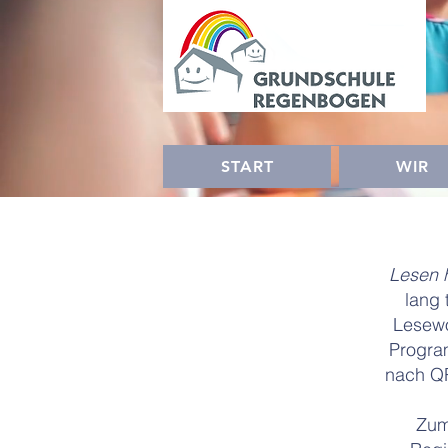
START
WIR
Lesen h
lang 
Lesewo
Progra
nach QR
Zum 