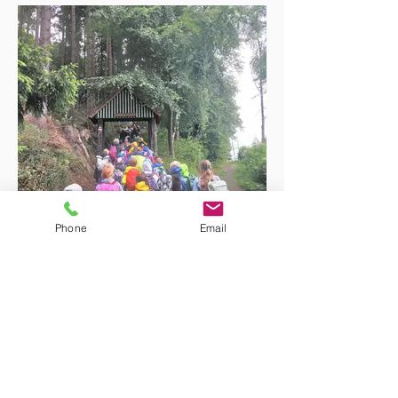
können die Kinder zeigen, was in ihnen
steckt.
Phone
Email
Besuch der Freilichtbühne
Im Sommer fahren an beiden Standorten
die Busse vor und alle Kinder unsere
Schule machen sich auf den Weg zu einer
Freilichtbühne.